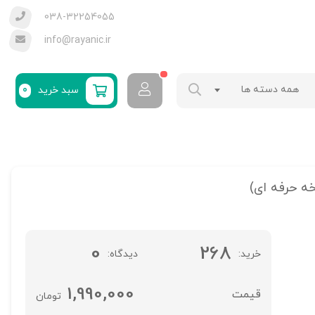
038-32254055
info@rayanic.ir
همه دسته ها
سبد خرید
0
0
268
خرید
دیدگاه
1,990,000
تومان