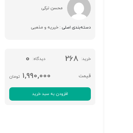
امتیاز شما
محسن ترکی
دیدگاه شما
*
دسته‌بندی اصلی :
خیریه و مذهبی
0
268
خرید
دیدگاه
1,990,000
تومان
نقاط قوت:
افزودن به سبد خرید
نام شما (اجباری)