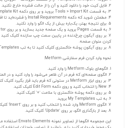
فایل کیت خود را دانلود کنید و آن را از حالت فشرده خارج نکنید.
به قسمت Tools > Import Kit بروید و بر روی دکمه Upload Template Kit کلیک کنید.
مطمئن شوید که دکمه Install Requirements را فشرده‌اید تا افزونه‌های مورد نیاز فعال شوند.
برای نتیجه بهتر، یک‌باره بیش از یک الگو را وارد نکنید.
به قسمت Pages بروید و یک صفحه جدید بسازید و بر روی Edit with Elementor کلیک کنید.
کردن عنوان صفحه.
بر روی آیکون پوشه خاکستری کلیک کنید تا به تب My Templates دسترسی پیدا کنید و سپس صفحه‌ای که می‌خواهید سفارشی کنید را وارد کنید.
نحوه وارد کردن فرم سفارشی Metform:
الگوهای بلوک Metform را وارد کنید.
الگوی صفحه‌ای که فرم در آن ظاهر می‌شود را وارد کنید و در المن
بر روی ابزار Metform در ستونی که فرم باید قرار بگیرد کلیک کنید و بر روی Edit Form کلیک کنید.
New را انتخاب کنید و روی دکمه Edit Form کلیک کنید.
بر روی دکمه پوشه خاکستری با علامت ‘+’ کلیک کنید.
به تب My Templates بروید.
الگوی Metform وارد شده را انتخاب کنید و بر روی ‘Insert’ کلیک کنید.
بعد از بارگذاری الگو، بر روی ‘Update’ کلیک کنید.
یک مجوز خریداری کنید یا می‌توانید از تصاویر خودتان استفاده کنی