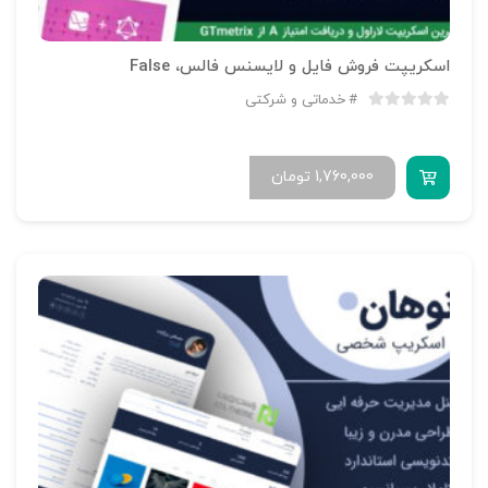
اسکریپت فروش فایل و لایسنس فالس، False
خدماتی و شرکتی
1,760,000
تومان