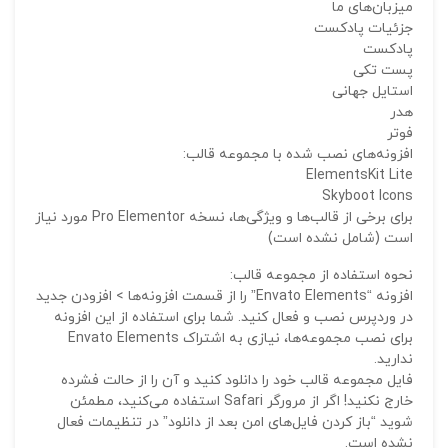
ایمی
میزبان‌های ما
جزئیات پادکست
پادکست
پست تکی
ذ
استایل جهانی
د
هدر
فوتر
افزونه‌های نصب شده با مجموعه قالب:
ElementsKit Lite
Skyboot Icons
برای برخی از قالب‌ها و ویژگی‌ها، نسخه Pro Elementor مورد نیاز
است (شامل نشده است)
نحوه استفاده از مجموعه قالب:
افزونه “Envato Elements” را از قسمت افزونه‌ها > افزودن جدید
در وردپرس نصب و فعال کنید. شما برای استفاده از این افزونه
برای نصب مجموعه‌ها، نیازی به اشتراک Envato Elements
ندارید.
فایل مجموعه قالب خود را دانلود کنید و آن را از حالت فشرده
خارج نکنید! اگر از مرورگر Safari استفاده می‌کنید، مطمئن
شوید “باز کردن فایل‌های امن بعد از دانلود” در تنظیمات فعال
نشده است.