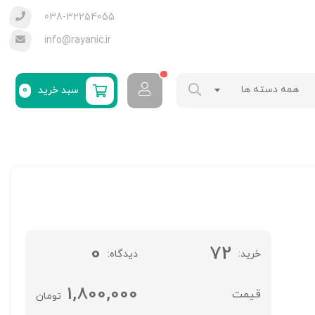
038-32254055
info@rayanic.ir
همه دسته ها
سبد خرید
0
0
72
خرید
دیدگاه
1,800,000
تومان