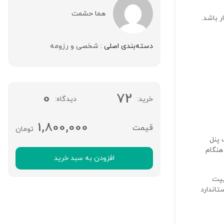
امتیاز شما
هما حشمت
 باشد.
دیدگاه شما
*
دسته‌بندی اصلی :
شخصی و رزومه
0
72
خرید
دیدگاه
1,800,000
تومان
 پنل
نقاط قوت:
هنگام
افزودن به سبد خرید
کریپت
نام شما (اجباری)
تاندارد