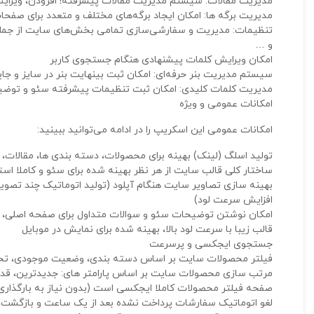
مدیریت مقالات: سیستم مدیریت مقالات پیشرفته! افزودن، ویرایش،
مدیریت برگه ها: امکان ایجاد برگه‌های مختلف و متعدد برای صفحات د
تنظیمات: مدیریت و سفارشی‌سازی تمامی بخش‌های سایت از جمله، ا
و …
امکان ویرایش کلمات پیشنهادی هنگام جستجوی کاربر
سیستم مدیریت بنر حرفه‌ای: امکان ثبت بینهایت بنر در سایز و ج
مدیریت کلمات کلیدی: امکان ثبت تنظیمات پیشرفته سئو و توضیح
امکانات عمومی و ویژه
امکانات عمومی این اسکریپ را در ادامه می‌توانید ببینید:
تولید اسلگ (لینک) بهینه برای محصولات، دسته بندی ها، مقالات، ب
ساختار کلی قالب سایت از هر نظر بهینه شده برای سئو و کاملا است
بهینه سازی تصاویر سایت هنگام آپلود (تولید اتوماتیک چند تصو
افزایش سرعت لود)
امکان نوشتن توضیحات سئو و سوالات متداول برای صفحه اصلی،
قالب زیبا با سرعت لود بالا، بهینه شده برای نمایش در موبایل
جستجوی ایجکسی و پرسرعت
فیلتر محصولات سایت بر اساس دسته بندی، وضعیت موجودی، تخفی
مرتب سازی محصولات سایت بر اساس پارامتر های: جدیدترین، قد
صفحه فیلتر محصولات کاملا ایجکسی است (بدون نیاز به بارگذاری
لغو اتوماتیک سفارشات پرداخت نشده بعد از یک ساعت و بازگش