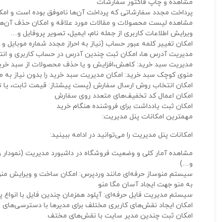
مشاهده و چاپ فاکتور سفارشات
پرداخت مجدد سفارشاتی که پرداخت آن‌ها ناموفق بوده است و امک
مشاهده لیست محصولات و مقالات مورد علاقه و امکان حذف آن‌ها
ویرایش اطلاعات کاربری از جمله نام، ایمیل، تصویر پروفایل و…
امکان تغییر کلمه عبور حساب (نیاز به احراز مجدد شماره موبایل و
مدیریت آدرس ها، امکان ثبت چندین آدرس در حساب کاربری و انت
مدیریت سبد خرید: کاهش،افزایش و یا حذف محصولات از سبد خر
منوی کوچک سبد خرید: امکان مدیریت سبد خرید را بدون نیاز به م
امکان انتخاب روش ارسال سفارش (پست پیشتاز: قیمت ثابت، یا 
امکان اعمال کد تخفیف‌های متعدد روی سفارش
امکان ثبت یادداشت برای فروشنده هنگام خرید
مهمترین امکانات پنل مدیریت:
امکانات پنل مدیریت را می‌توانید در ادامه ببینید:
مشاهده آمار کلی و وضعیت فروشگاه در داشبورد مدیریت (نمودار و 
و…)
سیستم منوساز حرفه‌ای مانند وردپرس: امکان ساخت و ویرایش منو 
به منو جهت ایجاد آسان مگا منو
سیستم مدیریت فایل حرفه‌ای: آپلود همزمان چندین فایل با انواع 
امکان ایجاد نقش‌های کاربری مختلف برای مدیرها با دسترسی‌های مختلف (بیش از 50 مجوز مختلف برا
امکان ثبت چندین مدیر سایت با نقش‌های مختف