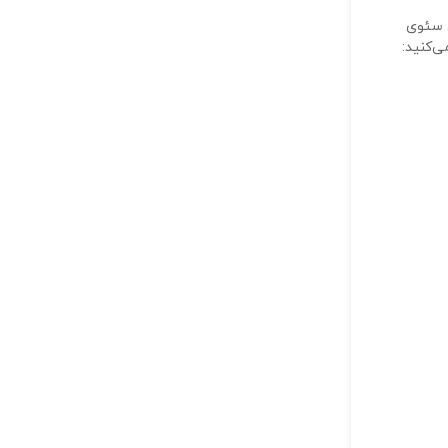
ایمیل شما (اجباری)
ی سئوی
‌کنید:
ذخیره نام، ایمیل و وبسایت من در مرورگر برای زمانی که د