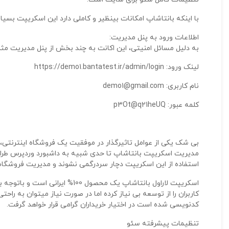
با اینکه بانتاشاپ امکانات بینظیر و کاملی دارد این اسکریپت بس
اطلاعات ورود به پنل مدیریت:
به دلیل مسائل امنیتی، این اکانت به چند بخش از پنل مدیریت مث
لینک ورود: https://demo1.bantatest.ir/admin/login
نام کاربری: demo1@gmail.com
کلمه عبور: p3Ot@q21heUQ
بی شک یکی از عوامل تاثیرگذار در موفقیت یک فروشگاه اینترنتی، 
مدیریت اسکریپت بانتاشاپ تا حدی شبیه به داشبورد وردپرس طراحی
استفاده از این اسکریپت دچار سردرگمی نشوند و مدیریت فروشگاه
اسکریپت لاراول بانتاشاپ یک محصو
کاربران را از توسعه بی نیاز کرده اما در صورت نیاز میتوان به راح
کدنویسی شده است در اختیار خریداران گرامی قرار خواهد گرفت.
تنظیمات پیشرفته سئو