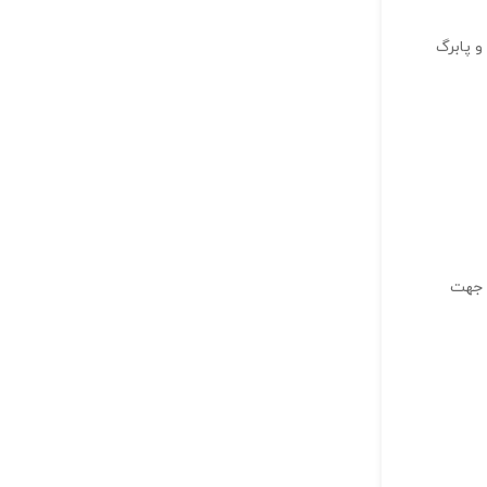
و پابرگ
، جهت